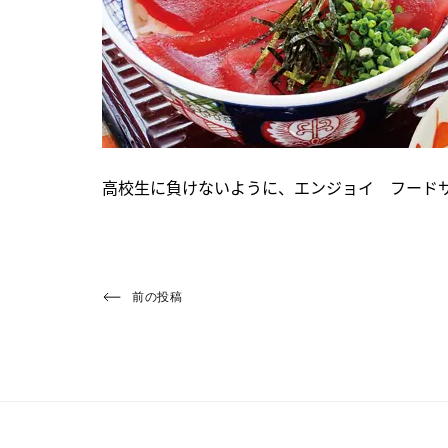
高校生に負けないように、エンジョイ フード
投
Previous
前の投稿
Post
稿
ナ
ビ
ゲ