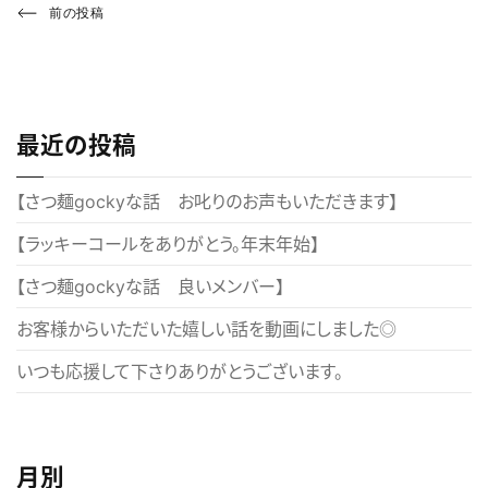
投
Previous
前の投稿
Post
稿
ナ
ビ
最近の投稿
ゲ
ー
【さつ麺gockyな話 お叱りのお声もいただきます】
シ
【ラッキーコールをありがとう。年末年始】
ョ
【さつ麺gockyな話 良いメンバー】
ン
お客様からいただいた嬉しい話を動画にしました◎
いつも応援して下さりありがとうございます。
月別