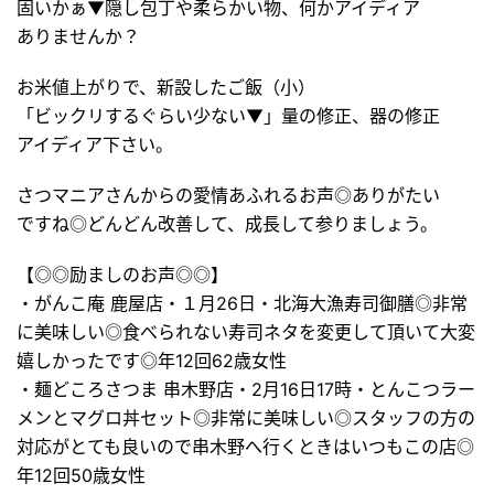
固いかぁ▼隠し包丁や柔らかい物、何かアイディア
ありませんか？
お米値上がりで、新設したご飯（小）
「ビックリするぐらい少ない▼」量の修正、器の修正
アイディア下さい。
さつマニアさんからの愛情あふれるお声◎ありがたい
ですね◎どんどん改善して、成長して参りましょう。
【◎◎励ましのお声◎◎】
・がんこ庵 鹿屋店・１月26日・北海大漁寿司御膳◎非常
に美味しい◎食べられない寿司ネタを変更して頂いて大変
嬉しかったです◎年12回62歳女性
・麺どころさつま 串木野店・2月16日17時・とんこつラー
メンとマグロ丼セット◎非常に美味しい◎スタッフの方の
対応がとても良いので串木野へ行くときはいつもこの店◎
年12回50歳女性