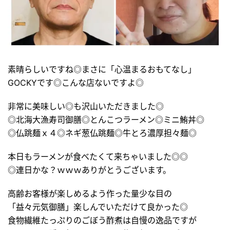
素晴らしいですね◎まさに「心温まるおもてなし」
GOCKYです◎こんな店ないですよ◎
非常に美味しい◎も沢山いただきました◎
◎北海大漁寿司御膳◎とんこつラーメン◎ミニ鮪丼◎
◎仏跳麺ｘ４◎ネギ葱仏跳麺◎牛とろ濃厚担々麺◎
本日もラーメンが食べたくて来ちゃいました◎◎
◎連日かな？ｗｗｗありがとうございます。
高齢お客様が楽しめるよう作った量少な目の
「益々元気御膳」楽しんでいただけて良かった◎
食物繊維たっぷりのごぼう酢煮は自慢の逸品ですが