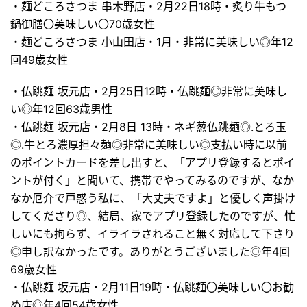
・麺どころさつま 串木野店・2月22日18時・炙り牛もつ
鍋御膳〇美味しい〇70歳女性
・麺どころさつま 小山田店・1月・非常に美味しい◎年12
回49歳女性
・仏跳麺 坂元店・2月25日12時・仏跳麺◎非常に美味し
い◎年12回63歳男性
・仏跳麺 坂元店・2月8日 13時・ネギ葱仏跳麺◎.とろ玉
◎.牛とろ濃厚担々麺◎非常に美味しい◎支払い時に以前
のポイントカードを差し出すと、「アプリ登録するとポイ
ントが付く」と聞いて、携帯でやってみるのですが、なか
なか厄介で戸惑う私に、「大丈夫ですよ」と優しく声掛け
してくださり◎、結局、家でアプリ登録したのですが、忙
しいにも拘らず、イライラされること無く対応して下さり
◎申し訳なかったです。ありがとうございました◎年4回
69歳女性
・仏跳麺 坂元店・2月11日19時・仏跳麺〇美味しい〇お勧
め店◎年4回54歳女性