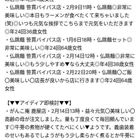
・仏跳麺 笹貫バイパス店・2月9日11時・仏跳麺◎非常に
美味しい◎本日もラーメンが食べたくて来ちゃいました
(笑)◎いつも元気な挨拶でこちらまで元気をいただきます
◎年24回36歳女性
・仏跳麺 笹貫バイパス店・1月6日18時・仏跳麺セット◎
非常に美味しい◎年24回64歳女性
・仏跳麺 笹貫バイパス店・2月14日12時・仏跳麺◎非常に
美味しい◎もう少しやすめ▼なら大丈夫◎年4回38歳女性
・仏跳麺 笹貫バイパス店・2月22日20時・仏跳麺〇ご飯
〇美味しい〇店長が良いから店に行きます◎年24回64歳
女性
【▼▼アイディア即検討▼▼】
・がんこ庵 鹿屋店・2月14日13時・益々元気〇美味しい〇
高齢の母が注文しました。量も丁度良くて毎回頼んでいま
す◎牛蒡の煮物が硬くてたべにくい▼ようです。義歯装着
のせいもあるでしようがもう少し柔らかく煮るとか牛蒡に