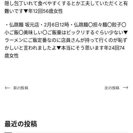
隠し包丁いれて食べやすくするとか工夫していただくと有
難いです▼年12回56歳女性
・仏跳麺 坂元店・2月6日12時・仏跳麺〇担々麺〇餃子〇
小ご飯〇美味しい〇ご飯量はビックリするぐらい少ない▼
ラーメンにご飯定番なのに店員さんが持って行くのが恥ず
かしいと言われましたよ▼本当にそう思います年24回74
歳女性
投
Previous
Next
前の投稿
次の投稿
Post
Post
稿
ナ
ビ
最近の投稿
ゲ