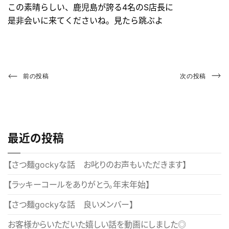
この素晴らしい、鹿児島が誇る4名のS店長に
是非会いに来てくださいね。見たら跳ぶよ
投
Previous
Next
前の投稿
次の投稿
Post
Post
稿
ナ
ビ
最近の投稿
ゲ
ー
【さつ麺gockyな話 お叱りのお声もいただきます】
シ
【ラッキーコールをありがとう。年末年始】
ョ
【さつ麺gockyな話 良いメンバー】
ン
お客様からいただいた嬉しい話を動画にしました◎