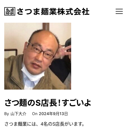
さつ麺のS店長！すごいよ
Posted
By
山下大介
On
2024年9月13日
On
さつま麺業には、4名のS店長がいます。