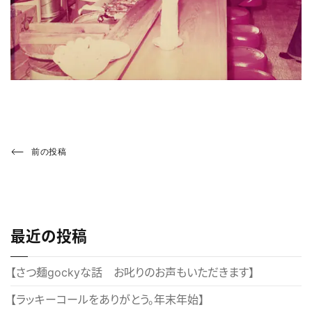
投
Previous
前の投稿
Post
稿
ナ
ビ
最近の投稿
ゲ
ー
【さつ麺gockyな話 お叱りのお声もいただきます】
シ
【ラッキーコールをありがとう。年末年始】
ョ