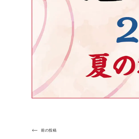
投
Previous
前の投稿
Post