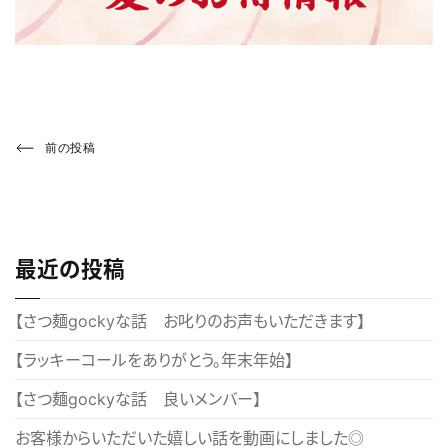
投
Previous
前の投稿
Post
稿
ナ
ビ
最近の投稿
ゲ
ー
【さつ麺gockyな話 お叱りのお声もいただきます】
シ
【ラッキーコールをありがとう。年末年始】
ョ
【さつ麺gockyな話 良いメンバー】
ン
お客様からいただいた嬉しい話を動画にしました◎