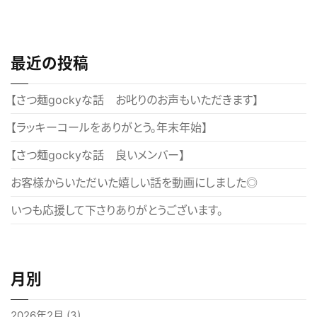
稿
ナ
ビ
最近の投稿
ゲ
ー
【さつ麺gockyな話 お叱りのお声もいただきます】
シ
【ラッキーコールをありがとう。年末年始】
ョ
【さつ麺gockyな話 良いメンバー】
ン
お客様からいただいた嬉しい話を動画にしました◎
いつも応援して下さりありがとうございます。
月別
2026年2月
(3)