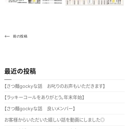
投
Previous
前の投稿
Post
稿
ナ
ビ
最近の投稿
ゲ
ー
【さつ麺gockyな話 お叱りのお声もいただきます】
シ
【ラッキーコールをありがとう。年末年始】
ョ
【さつ麺gockyな話 良いメンバー】
ン
お客様からいただいた嬉しい話を動画にしました◎