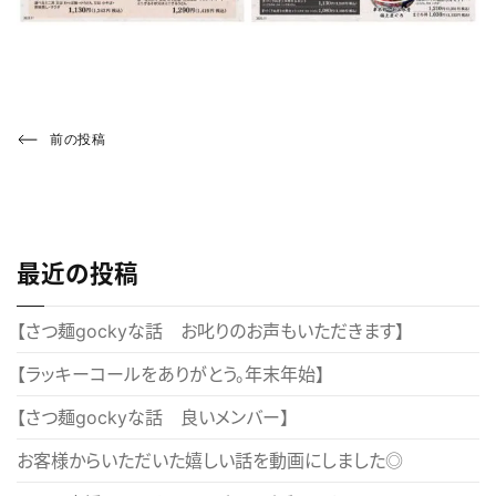
投
Previous
前の投稿
Post
稿
ナ
ビ
最近の投稿
ゲ
ー
【さつ麺gockyな話 お叱りのお声もいただきます】
シ
【ラッキーコールをありがとう。年末年始】
ョ
【さつ麺gockyな話 良いメンバー】
ン
お客様からいただいた嬉しい話を動画にしました◎