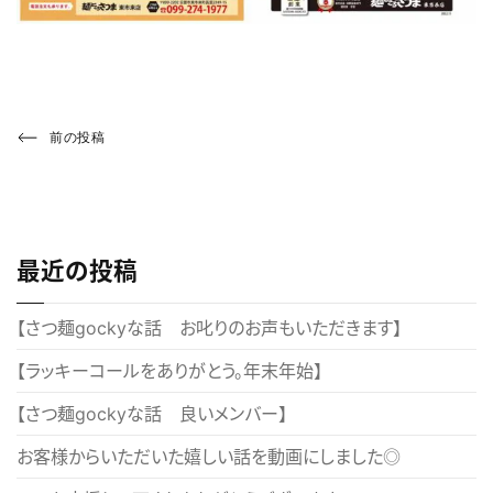
投
Previous
前の投稿
Post
稿
ナ
ビ
最近の投稿
ゲ
ー
【さつ麺gockyな話 お叱りのお声もいただきます】
シ
【ラッキーコールをありがとう。年末年始】
ョ
【さつ麺gockyな話 良いメンバー】
ン
お客様からいただいた嬉しい話を動画にしました◎