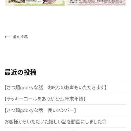
投
Previous
前の投稿
Post
稿
ナ
ビ
最近の投稿
ゲ
ー
【さつ麺gockyな話 お叱りのお声もいただきます】
シ
【ラッキーコールをありがとう。年末年始】
ョ
【さつ麺gockyな話 良いメンバー】
ン
お客様からいただいた嬉しい話を動画にしました◎