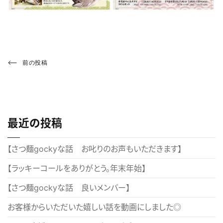
投
Previous
前の投稿
Post
稿
ナ
ビ
最近の投稿
ゲ
ー
【さつ麺gockyな話 お叱りのお声もいただきます】
シ
【ラッキーコールをありがとう。年末年始】
ョ
【さつ麺gockyな話 良いメンバー】
ン
お客様からいただいた嬉しい話を動画にしました◎