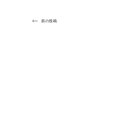
投
Previous
前の投稿
Post
稿
ナ
ビ
ゲ
ー
シ
ョ
ン