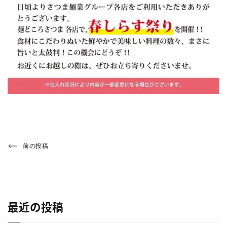
投
Previous
前の投稿
Post
稿
ナ
ビ
最近の投稿
ゲ