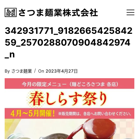
342931771_9182665425842
59_2570288070904842974
_n
Posted
By
さつま麺業
On
2023年4月27日
On