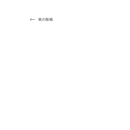
投
Previous
前の投稿
Post
稿
ナ
ビ
ゲ
ー
シ
ョ
ン