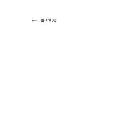
投
Previous
前の投稿
Post
稿
ナ
ビ
ゲ
ー
シ
ョ
ン