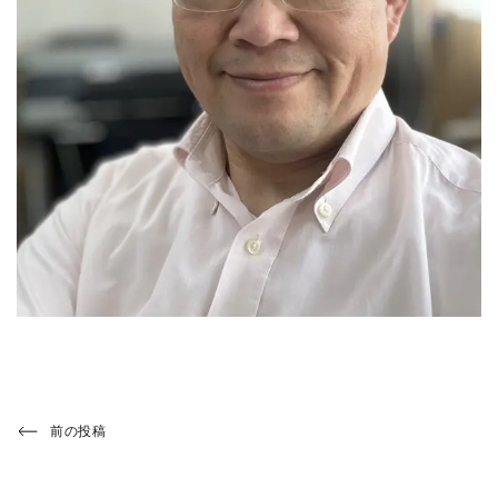
投
Previous
前の投稿
Post
稿