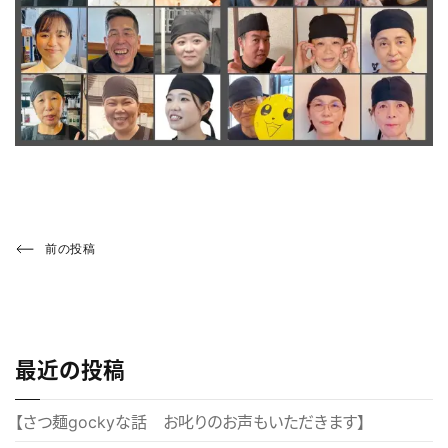
投
Previous
前の投稿
Post
稿
ナ
ビ
最近の投稿
ゲ
ー
【さつ麺gockyな話 お叱りのお声もいただきます】
シ