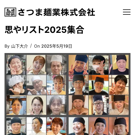
思やリスト2025集合
Posted
By
山下大介
On
2025年5月19日
On