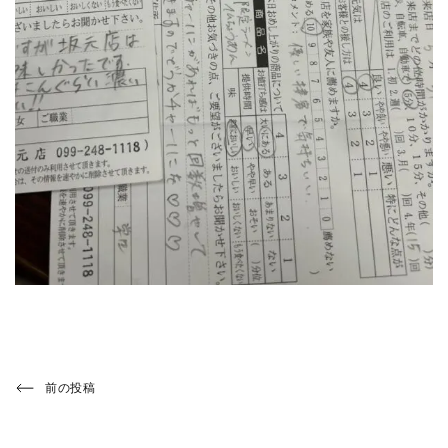
投
Previous
前の投稿
Post
稿