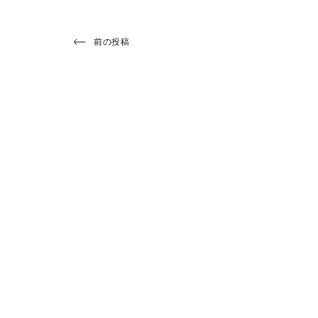
投
Previous
前の投稿
Post
稿
ナ
ビ
ゲ
ー
シ
ョ
ン