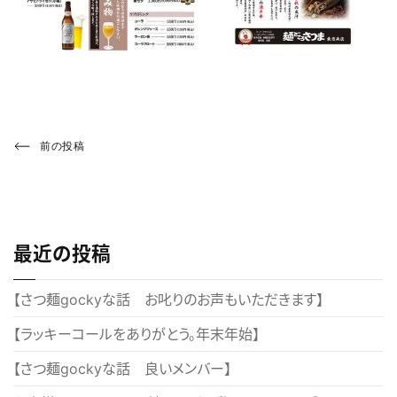
投
Previous
前の投稿
Post
稿
ナ
ビ
最近の投稿
ゲ
ー
【さつ麺gockyな話 お叱りのお声もいただきます】
シ
【ラッキーコールをありがとう。年末年始】
ョ
【さつ麺gockyな話 良いメンバー】
ン