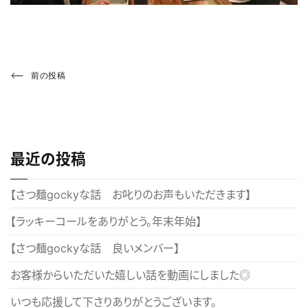
投
Previous
前の投稿
Post
稿
ナ
ビ
最近の投稿
ゲ
ー
【さつ麺gockyな話 お叱りのお声もいただきます】
シ
【ラッキーコールをありがとう。年末年始】
ョ
【さつ麺gockyな話 良いメンバー】
ン
お客様からいただいた嬉しい話を動画にしました◎
いつも応援して下さりありがとうございます。