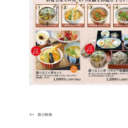
投
Previous
前の投稿
Post
稿