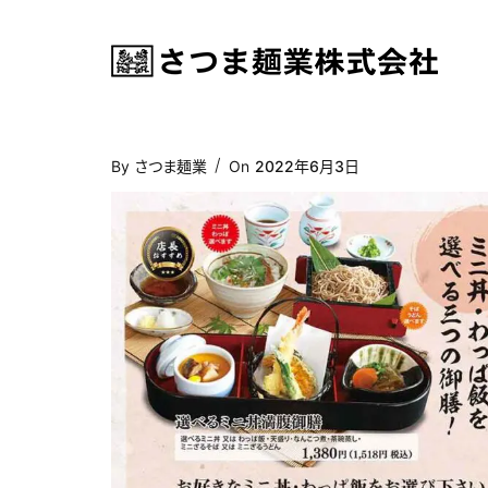
Posted
By
さつま麺業
On
2022年6月3日
On