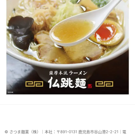
© さつま麺業（株）｜本社：〒891-0131 鹿児島市谷山港2-2-21｜電